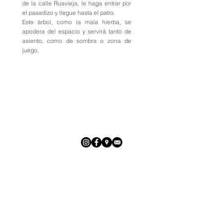
de la calle Ruavieja, le haga entrar por
el pasadizo y llegue hasta el patio.
Este árbol, como la mala hierba, se
apodera del espacio y servirá tanto de
asiento, como de sombra o zona de
juego.