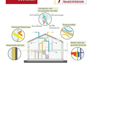
Los beneficios de tener una vivienda
pasiva son los siguientes:
Ahorro energético (entrono al 70-90%), lo
que supone un cuidado del medio
ambiente.
Reducción de la factura energética.
Elevado grado de confort durante todo el
año.
Gran calidad del aire, con los beneficios
que esto supone para la salud.