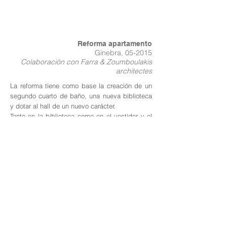
Reforma apartamento
Ginebra, 05-2015
Colaboración con
Farra & Zoumboulakis
architectes
La reforma tiene como base la creación de un
segundo cuarto de baño, una nueva biblioteca
y dotar al hall de un nuevo carácter.
Tanto en la biblioteca como en el vestidor y el
baño los toques de color son los protagonistas.
Sin embargo en el hall, la madera de roble da
la uniformidad y la elegancia que la entrada de
la vivienda requería tener.
Copyright © 2026 - Rever Arquitectura |
Pamplona -
Política de privacidad