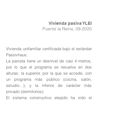
Vivienda pasiva YLEI
Puente la Reina, 09-2020
Vivienda unifamiliar certificada bajo el estándar
Passivhaus.
La parcela tiene un desnivel de casi 4 metros,
por lo que el programa se resuelve en dos
alturas: la superior, por la que se accede, con
un programa más público (cocina, salón,
estudio…); y la inferior, de carácter más
privado (dormitorios).
El sistema constructivo elegido ha sido el
entramado ligero de madera. A través de la
optimización del diseño bioclimático
maximizando las ganancias solares durante el
invierno, el alto nivel de aislamiento, la
reducción de las infiltraciones y el sistema de
ventilación controlado con recuperación de